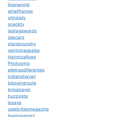
linenworld
whatframes
ohhdaily
snacktv
iadragawards
zepcars
starsboundry
ventomagazies
historicallives
Photosmix
elletrasdiferentes
indianshayari
blessingroute
bresprayer
buzzvista
ipsaya
celebritesmagazine
teamsnamez