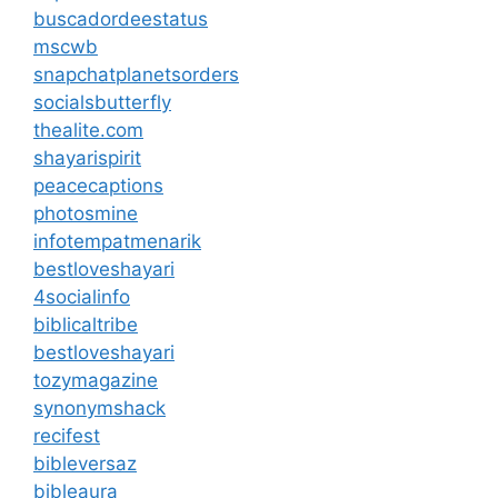
buscadordeestatus
mscwb
snapchatplanetsorders
socialsbutterfly
thealite.com
shayarispirit
peacecaptions
photosmine
infotempatmenarik
bestloveshayari
4socialinfo
biblicaltribe
bestloveshayari
tozymagazine
synonymshack
recifest
bibleversaz
bibleaura