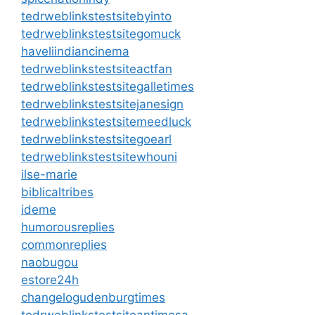
tedrweblinkstestsitebyinto
tedrweblinkstestsitegomuck
haveliindiancinema
tedrweblinkstestsiteactfan
tedrweblinkstestsitegalletimes
tedrweblinkstestsitejanesign
tedrweblinkstestsitemeedluck
tedrweblinkstestsitegoearl
tedrweblinkstestsitewhouni
ilse-marie
biblicaltribes
ideme
humorousreplies
commonreplies
naobugou
estore24h
changelogudenburgtimes
tedrweblinkstestsiteantimesa