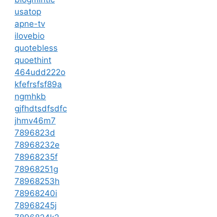
usatop
apne-tv
ilovebio
quotebless
quoethint
464udd222o
kfefrsfsf89a
ngmhkb
gjfhdtsdfsdfc
jhmv46m7
7896823d
78968232e
78968235f
78968251g
78968253h
78968240i
78968245j