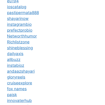
eu194
ioscatalog
pastipermata888
shayarinow
instagrambio
prefectprobio
Networthhumor
Richlistzone
shineblessing
dailyaxis
allbuzz
instabioz
andaazshayari
gloryreels
cruiseexplore
fox names
pajsk
innovaterhub