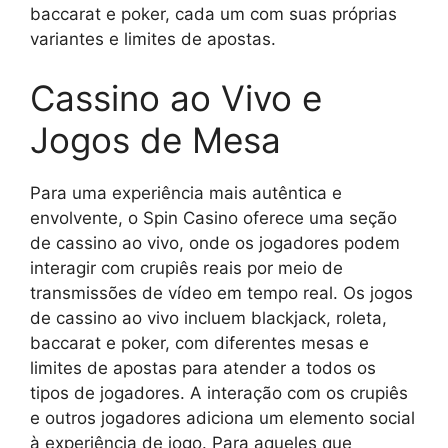
baccarat e poker, cada um com suas próprias
variantes e limites de apostas.
Cassino ao Vivo e
Jogos de Mesa
Para uma experiência mais autêntica e
envolvente, o Spin Casino oferece uma seção
de cassino ao vivo, onde os jogadores podem
interagir com crupiês reais por meio de
transmissões de vídeo em tempo real. Os jogos
de cassino ao vivo incluem blackjack, roleta,
baccarat e poker, com diferentes mesas e
limites de apostas para atender a todos os
tipos de jogadores. A interação com os crupiês
e outros jogadores adiciona um elemento social
à experiência de jogo. Para aqueles que