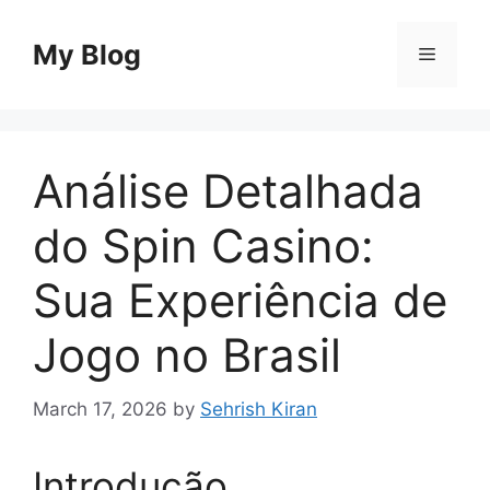
Skip
to
My Blog
Menu
content
Análise Detalhada
do Spin Casino:
Sua Experiência de
Jogo no Brasil
March 17, 2026
by
Sehrish Kiran
Introdução