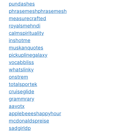
pundashes
phrasemeshphrasemesh
measurecrafted
royalsmehndi
calmspirituality
inshotme
muskanquotes
pickuplinegalaxy
vocabbliss
whatslinky
onstrem
totalsportek
cruiseglide
grammrary
aavotx
applebeeeshappyhour
mcdonaldspreise
sadgirldp