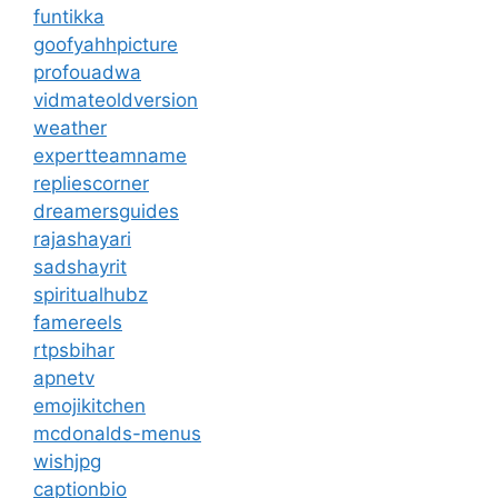
funtikka
goofyahhpicture
profouadwa
vidmateoldversion
weather
expertteamname
repliescorner
dreamersguides
rajashayari
sadshayrit
spiritualhubz
famereels
rtpsbihar
apnetv
emojikitchen
mcdonalds-menus
wishjpg
captionbio