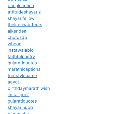
banglcaption
attitudeshayariz
shayarifellow
thelitechauffeurs
ajkeridea
photozdp
wheon
instawalabio
faithfulpoetry
gujaratiquotes
marathicaptions
fontstylename
aavot
birthdaymarathiwish
insta-pro2
gujaratiquotes
shayarihubb
blogmintic