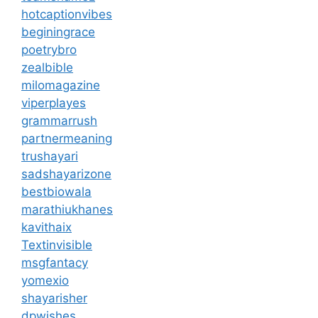
hotcaptionvibes
beginingrace
poetrybro
zealbible
milomagazine
viperplayes
grammarrush
partnermeaning
trushayari
sadshayarizone
bestbiowala
marathiukhanes
kavithaix
Textinvisible
msgfantacy
yomexio
shayarisher
dpwishes