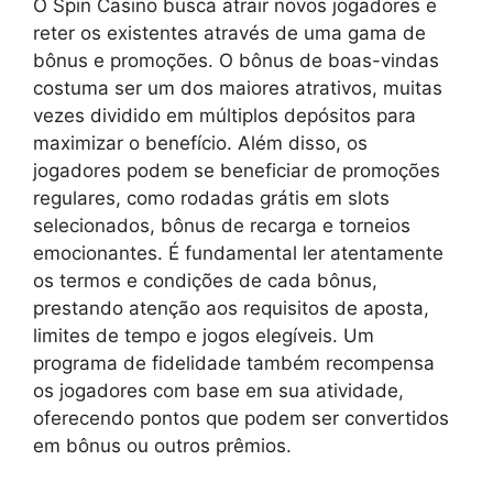
O Spin Casino busca atrair novos jogadores e
reter os existentes através de uma gama de
bônus e promoções. O bônus de boas-vindas
costuma ser um dos maiores atrativos, muitas
vezes dividido em múltiplos depósitos para
maximizar o benefício. Além disso, os
jogadores podem se beneficiar de promoções
regulares, como rodadas grátis em slots
selecionados, bônus de recarga e torneios
emocionantes. É fundamental ler atentamente
os termos e condições de cada bônus,
prestando atenção aos requisitos de aposta,
limites de tempo e jogos elegíveis. Um
programa de fidelidade também recompensa
os jogadores com base em sua atividade,
oferecendo pontos que podem ser convertidos
em bônus ou outros prêmios.