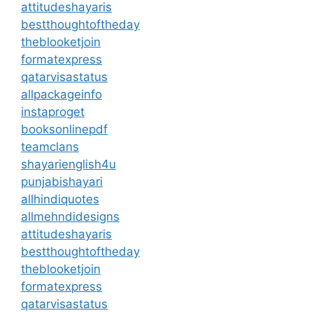
attitudeshayaris
bestthoughtoftheday
theblooketjoin
formatexpress
qatarvisastatus
allpackageinfo
instaproget
booksonlinepdf
teamclans
shayarienglish4u
punjabishayari
allhindiquotes
allmehndidesigns
attitudeshayaris
bestthoughtoftheday
theblooketjoin
formatexpress
qatarvisastatus