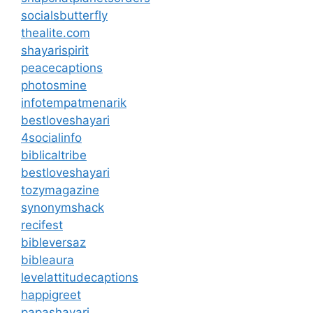
socialsbutterfly
thealite.com
shayarispirit
peacecaptions
photosmine
infotempatmenarik
bestloveshayari
4socialinfo
biblicaltribe
bestloveshayari
tozymagazine
synonymshack
recifest
bibleversaz
bibleaura
levelattitudecaptions
happigreet
papashayari