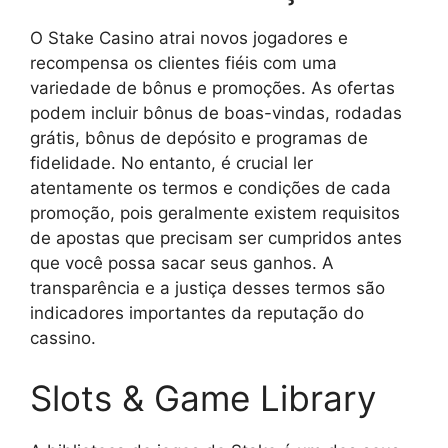
O Stake Casino atrai novos jogadores e
recompensa os clientes fiéis com uma
variedade de bônus e promoções. As ofertas
podem incluir bônus de boas-vindas, rodadas
grátis, bônus de depósito e programas de
fidelidade. No entanto, é crucial ler
atentamente os termos e condições de cada
promoção, pois geralmente existem requisitos
de apostas que precisam ser cumpridos antes
que você possa sacar seus ganhos. A
transparência e a justiça desses termos são
indicadores importantes da reputação do
cassino.
Slots & Game Library