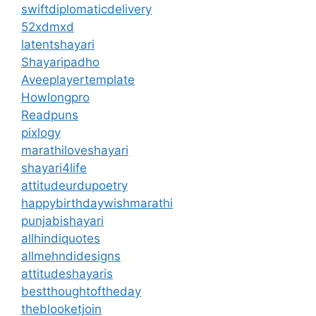
swiftdiplomaticdelivery
52xdmxd
latentshayari
Shayaripadho
Aveeplayertemplate
Howlongpro
Readpuns
pixlogy
marathiloveshayari
shayari4life
attitudeurdupoetry
happybirthdaywishmarathi
punjabishayari
allhindiquotes
allmehndidesigns
attitudeshayaris
bestthoughtoftheday
theblooketjoin