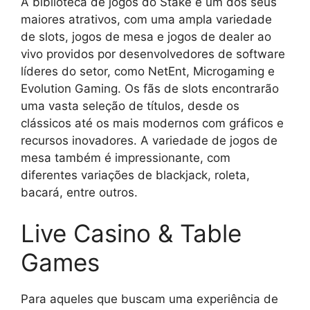
A biblioteca de jogos do Stake é um dos seus
maiores atrativos, com uma ampla variedade
de slots, jogos de mesa e jogos de dealer ao
vivo providos por desenvolvedores de software
líderes do setor, como NetEnt, Microgaming e
Evolution Gaming. Os fãs de slots encontrarão
uma vasta seleção de títulos, desde os
clássicos até os mais modernos com gráficos e
recursos inovadores. A variedade de jogos de
mesa também é impressionante, com
diferentes variações de blackjack, roleta,
bacará, entre outros.
Live Casino & Table
Games
Para aqueles que buscam uma experiência de