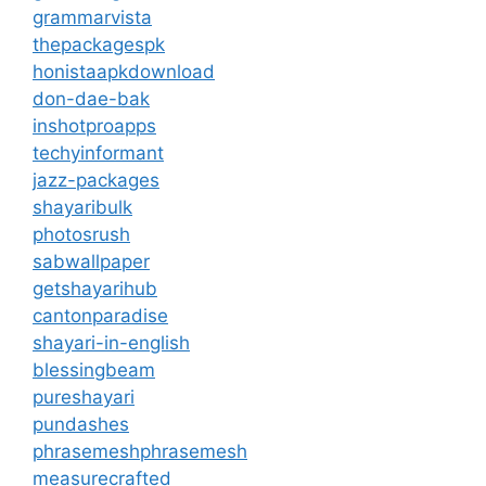
grammarvista
thepackagespk
honistaapkdownload
don-dae-bak
inshotproapps
techyinformant
jazz-packages
shayaribulk
photosrush
sabwallpaper
getshayarihub
cantonparadise
shayari-in-english
blessingbeam
pureshayari
pundashes
phrasemeshphrasemesh
measurecrafted