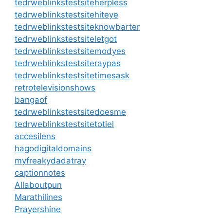
tedrweblinkstestsiteherpless
tedrweblinkstestsitehiteye
tedrweblinkstestsiteknowbarter
tedrweblinkstestsiteletgot
tedrweblinkstestsitemodyes
tedrweblinkstestsiteraypas
tedrweblinkstestsitetimesask
retrotelevisionshows
bangaof
tedrweblinkstestsitedoesme
tedrweblinkstestsitetotiel
accesilens
hagodigitaldomains
myfreakydadatray
captionnotes
Allaboutpun
Marathilines
Prayershine