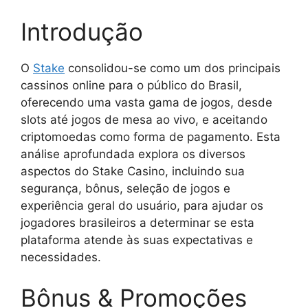
Introdução
O
Stake
consolidou-se como um dos principais
cassinos online para o público do Brasil,
oferecendo uma vasta gama de jogos, desde
slots até jogos de mesa ao vivo, e aceitando
criptomoedas como forma de pagamento. Esta
análise aprofundada explora os diversos
aspectos do Stake Casino, incluindo sua
segurança, bônus, seleção de jogos e
experiência geral do usuário, para ajudar os
jogadores brasileiros a determinar se esta
plataforma atende às suas expectativas e
necessidades.
Bônus & Promoções