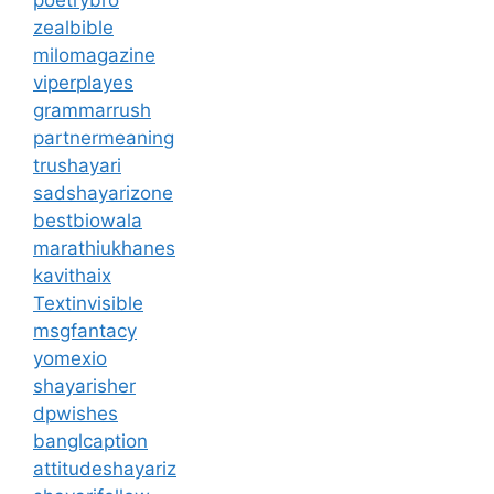
zealbible
milomagazine
viperplayes
grammarrush
partnermeaning
trushayari
sadshayarizone
bestbiowala
marathiukhanes
kavithaix
Textinvisible
msgfantacy
yomexio
shayarisher
dpwishes
banglcaption
attitudeshayariz