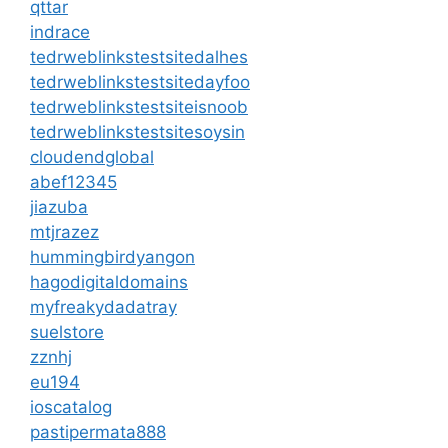
qttar
indrace
tedrweblinkstestsitedalhes
tedrweblinkstestsitedayfoo
tedrweblinkstestsiteisnoob
tedrweblinkstestsitesoysin
cloudendglobal
abef12345
jiazuba
mtjrazez
hummingbirdyangon
hagodigitaldomains
myfreakydadatray
suelstore
zznhj
eu194
ioscatalog
pastipermata888