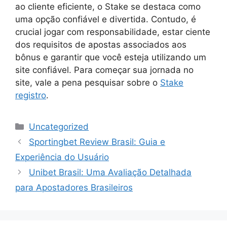
ao cliente eficiente, o Stake se destaca como
uma opção confiável e divertida. Contudo, é
crucial jogar com responsabilidade, estar ciente
dos requisitos de apostas associados aos
bônus e garantir que você esteja utilizando um
site confiável. Para começar sua jornada no
site, vale a pena pesquisar sobre o
Stake
registro
.
Categories
Uncategorized
Sportingbet Review Brasil: Guia e
Experiência do Usuário
Unibet Brasil: Uma Avaliação Detalhada
para Apostadores Brasileiros