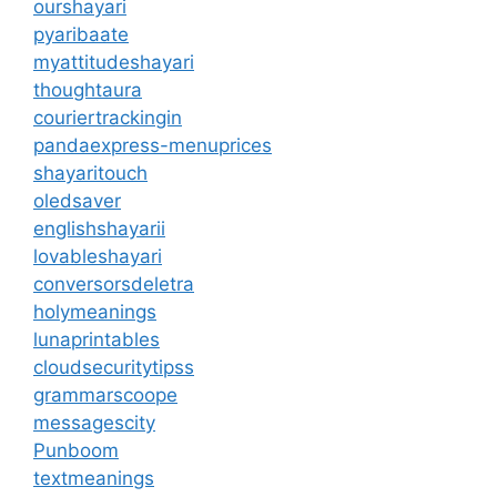
ourshayari
pyaribaate
myattitudeshayari
thoughtaura
couriertrackingin
pandaexpress-menuprices
shayaritouch
oledsaver
englishshayarii
lovableshayari
conversorsdeletra
holymeanings
lunaprintables
cloudsecuritytipss
grammarscoope
messagescity
Punboom
textmeanings