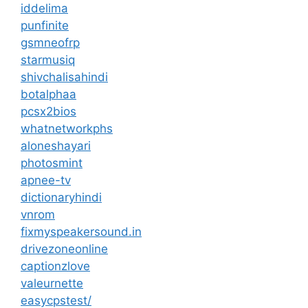
iddelima
punfinite
gsmneofrp
starmusiq
shivchalisahindi
botalphaa
pcsx2bios
whatnetworkphs
aloneshayari
photosmint
apnee-tv
dictionaryhindi
vnrom
fixmyspeakersound.in
drivezoneonline
captionzlove
valeurnette
easycpstest/