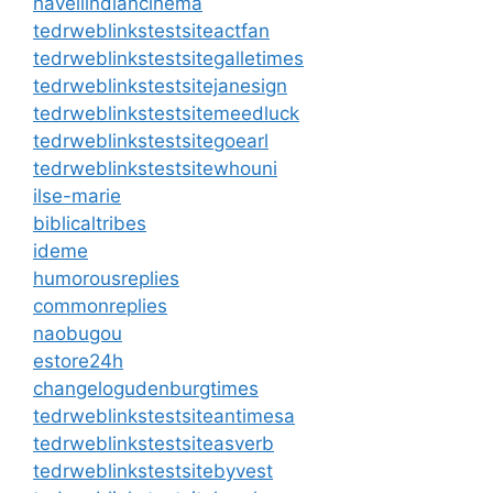
haveliindiancinema
tedrweblinkstestsiteactfan
tedrweblinkstestsitegalletimes
tedrweblinkstestsitejanesign
tedrweblinkstestsitemeedluck
tedrweblinkstestsitegoearl
tedrweblinkstestsitewhouni
ilse-marie
biblicaltribes
ideme
humorousreplies
commonreplies
naobugou
estore24h
changelogudenburgtimes
tedrweblinkstestsiteantimesa
tedrweblinkstestsiteasverb
tedrweblinkstestsitebyvest