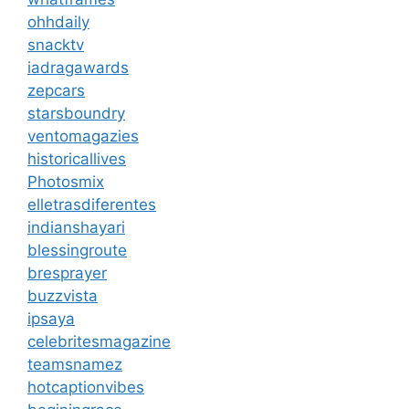
ohhdaily
snacktv
iadragawards
zepcars
starsboundry
ventomagazies
historicallives
Photosmix
elletrasdiferentes
indianshayari
blessingroute
bresprayer
buzzvista
ipsaya
celebritesmagazine
teamsnamez
hotcaptionvibes