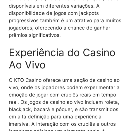
disponíveis em diferentes variações. A
disponibilidade de jogos com jackpots
progressivos também é um atrativo para muitos
jogadores, oferecendo a chance de ganhar
prêmios significativos.
Experiência do Casino
Ao Vivo
O KTO Casino oferece uma seção de casino ao
vivo, onde os jogadores podem experimentar a
emoção de jogar com crupiês reais em tempo
real. Os jogos de casino ao vivo incluem roleta,
blackjack, bacará e pôquer, e são transmitidos
em alta definição para uma experiência
imersiva. A interação com os crupiês e outros