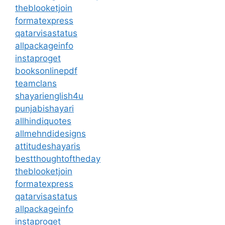
theblooketjoin
formatexpress
qatarvisastatus
allpackageinfo
instaproget
booksonlinepdf
teamclans
shayarienglish4u
punjabishayari
allhindiquotes
allmehndidesigns
attitudeshayaris
bestthoughtoftheday
theblooketjoin
formatexpress
qatarvisastatus
allpackageinfo
instaproget