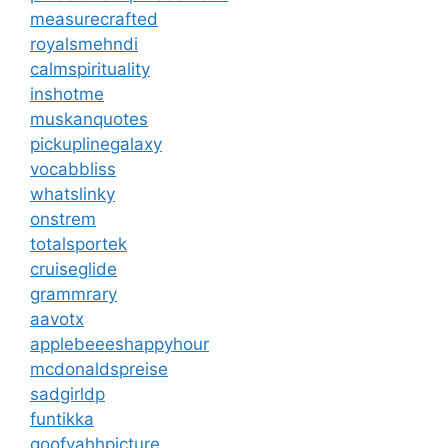
measurecrafted
royalsmehndi
calmspirituality
inshotme
muskanquotes
pickuplinegalaxy
vocabbliss
whatslinky
onstrem
totalsportek
cruiseglide
grammrary
aavotx
applebeeeshappyhour
mcdonaldspreise
sadgirldp
funtikka
goofyahhpicture