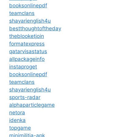
booksonlinepdf
teamclans
shayarienglish4u
bestthoughtoftheday
theblooketjoin
formatexpress
qatarvisastatus
allpackageinfo
instaproget
booksonlinepdf
teamclans
shayarienglish4u
sports-radar
alphaparticlegame
netora
idenka
topgame
minimilitia-apk