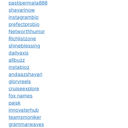
pastipermata888
shayarinow
instagrambio
prefectprobio
Networthhumor
Richlistzone
shineblessing
dailyaxis
allbuzz
instabioz
andaazshayari
gloryreels
cruiseexplore
fox names
pajsk
innovaterhub
teamsmoniker
grammarwaves