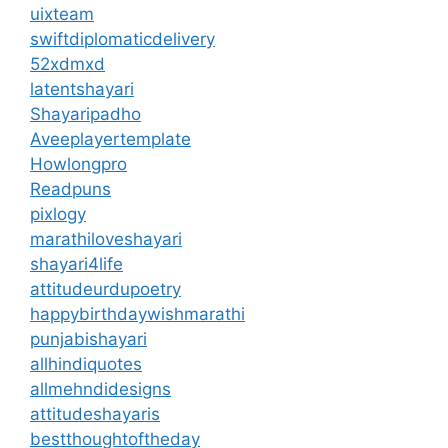
uixteam
swiftdiplomaticdelivery
52xdmxd
latentshayari
Shayaripadho
Aveeplayertemplate
Howlongpro
Readpuns
pixlogy
marathiloveshayari
shayari4life
attitudeurdupoetry
happybirthdaywishmarathi
punjabishayari
allhindiquotes
allmehndidesigns
attitudeshayaris
bestthoughtoftheday