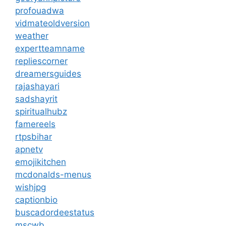
profouadwa
vidmateoldversion
weather
expertteamname
repliescorner
dreamersguides
rajashayari
sadshayrit
spiritualhubz
famereels
rtpsbihar
apnetv
emojikitchen
mcdonalds-menus
wishjpg
captionbio
buscadordeestatus
mscwb