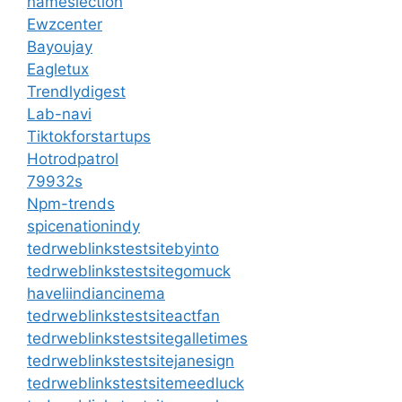
nameslection
Ewzcenter
Bayoujay
Eagletux
Trendlydigest
Lab-navi
Tiktokforstartups
Hotrodpatrol
79932s
Npm-trends
spicenationindy
tedrweblinkstestsitebyinto
tedrweblinkstestsitegomuck
haveliindiancinema
tedrweblinkstestsiteactfan
tedrweblinkstestsitegalletimes
tedrweblinkstestsitejanesign
tedrweblinkstestsitemeedluck