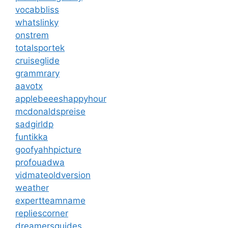
vocabbliss
whatslinky
onstrem
totalsportek
cruiseglide
grammrary
aavotx
applebeeeshappyhour
mcdonaldspreise
sadgirldp
funtikka
goofyahhpicture
profouadwa
vidmateoldversion
weather
expertteamname
repliescorner
dreamersguides