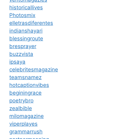
historicallives
Photosmix
elletrasdiferentes
indianshayari
blessingroute
bresprayer
buzzvista
ipsaya
celebritesmagazine
teamsnamez
hotcaptionvibes
beginingrace
poetrybro
zealbible
milomagazine
viperplayes
grammarrush