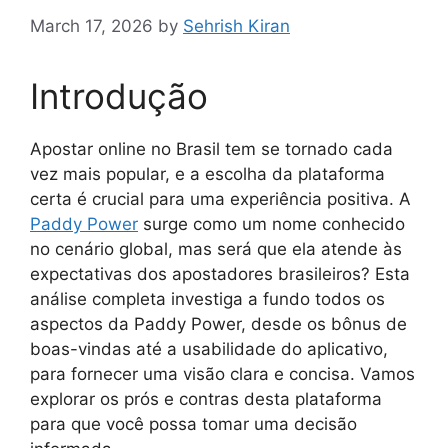
March 17, 2026
by
Sehrish Kiran
Introdução
Apostar online no Brasil tem se tornado cada
vez mais popular, e a escolha da plataforma
certa é crucial para uma experiência positiva. A
Paddy Power
surge como um nome conhecido
no cenário global, mas será que ela atende às
expectativas dos apostadores brasileiros? Esta
análise completa investiga a fundo todos os
aspectos da Paddy Power, desde os bônus de
boas-vindas até a usabilidade do aplicativo,
para fornecer uma visão clara e concisa. Vamos
explorar os prós e contras desta plataforma
para que você possa tomar uma decisão