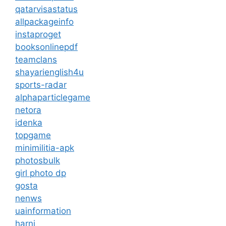
qatarvisastatus
allpackageinfo
instaproget
booksonlinepdf
teamclans
shayarienglish4u
sports-radar
alphaparticlegame
netora
idenka
topgame
minimilitia-apk
photosbulk
girl photo dp
gosta
nenws
uainformation
harni