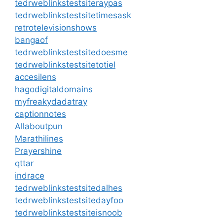
tedrweblinkstestsiteraypas
tedrweblinkstestsitetimesask
retrotelevisionshows
bangaof
tedrweblinkstestsitedoesme
tedrweblinkstestsitetotiel
accesilens
hagodigitaldomains
myfreakydadatray
captionnotes
Allaboutpun
Marathilines
Prayershine
qttar
indrace
tedrweblinkstestsitedalhes
tedrweblinkstestsitedayfoo
tedrweblinkstestsiteisnoob