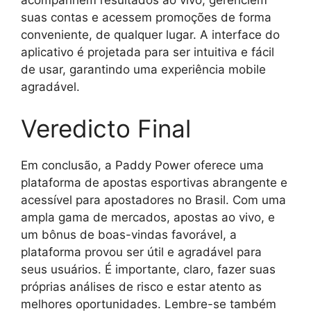
acompanhem resultados ao vivo, gerenciem
suas contas e acessem promoções de forma
conveniente, de qualquer lugar. A interface do
aplicativo é projetada para ser intuitiva e fácil
de usar, garantindo uma experiência mobile
agradável.
Veredicto Final
Em conclusão, a Paddy Power oferece uma
plataforma de apostas esportivas abrangente e
acessível para apostadores no Brasil. Com uma
ampla gama de mercados, apostas ao vivo, e
um bônus de boas-vindas favorável, a
plataforma provou ser útil e agradável para
seus usuários. É importante, claro, fazer suas
próprias análises de risco e estar atento as
melhores oportunidades. Lembre-se também