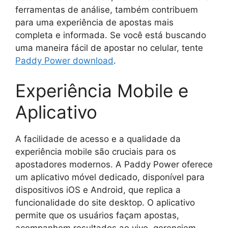
ferramentas de análise, também contribuem
para uma experiência de apostas mais
completa e informada. Se você está buscando
uma maneira fácil de apostar no celular, tente
Paddy Power download
.
Experiência Mobile e
Aplicativo
A facilidade de acesso e a qualidade da
experiência mobile são cruciais para os
apostadores modernos. A Paddy Power oferece
um aplicativo móvel dedicado, disponível para
dispositivos iOS e Android, que replica a
funcionalidade do site desktop. O aplicativo
permite que os usuários façam apostas,